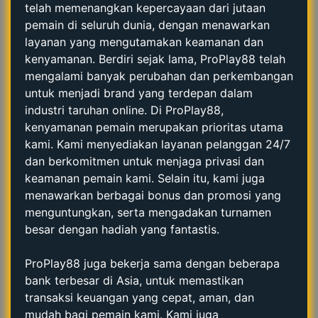
telah memenangkan kepercayaan dari jutaan
pemain di seluruh dunia, dengan menawarkan
layanan yang mengutamakan keamanan dan
kenyamanan. Berdiri sejak lama, ProPlay88 telah
mengalami banyak perubahan dan perkembangan
untuk menjadi brand yang terdepan dalam
industri taruhan online. Di ProPlay88,
kenyamanan pemain merupakan prioritas utama
kami. Kami menyediakan layanan pelanggan 24/7
dan berkomitmen untuk menjaga privasi dan
keamanan pemain kami. Selain itu, kami juga
menawarkan berbagai bonus dan promosi yang
menguntungkan, serta mengadakan turnamen
besar dengan hadiah yang fantastis.
ProPlay88 juga bekerja sama dengan beberapa
bank terbesar di Asia, untuk memastikan
transaksi keuangan yang cepat, aman, dan
mudah bagi pemain kami. Kami juga