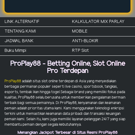
LINK ALTERNATIF
KALKULATOR MIX PARLAY
TENTANG KAMI
MOBILE
JADWAL BANK
ANTI-BLOKIR
Buku Mimpi
RTP Slot
ProPlay88 - Betting Online, Slot Online
Pro Terdepan
ProPlay88
adalah situs slot online terdepan di Asia yang menyediakan
berbagai permainan populer seperti live casino, sportsbook, tangkas,
esports, tembak ikan hingga togel.Sebagai brand yang memiliki fokus pada
kualitas, ProPlay88 selalu berusaha untuk memberikan pengalaman bermain
terbaik bagi semua pemainnya. Di ProPlay88, kenyamanan dan keamanan
pemain adalah prioritas utama kami. Kami menggunakan teknologi enkripsi
terkini untuk memastikan keamanan data pribadi dan transaksi keuangan
pemain kami. Selain itu, kami juga memiliki layanan pelanggan 24/7 yang siap
membantu pemain dengan segala kebutuhannya.
Menangkan Jackpot Terbesar di Situs Resmi ProPlay88