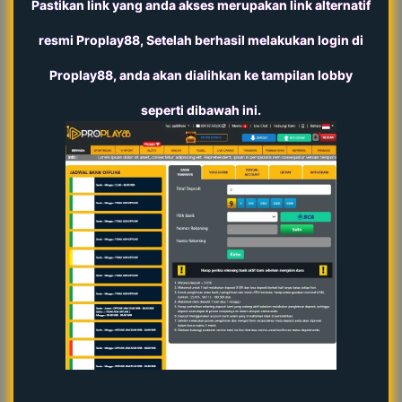
Pastikan link yang anda akses merupakan link alternatif
resmi Proplay88, Setelah berhasil melakukan login di
Proplay88, anda akan dialihkan ke tampilan lobby
seperti dibawah ini.