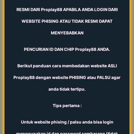
RESMI DARI Proplay88 APABILA ANDA LOGIN DARI
WEBSITE PHISING ATAU TIDAK RESMI DAPAT
MENYEBABKAN
PENCURIAN ID DAN CHIP Proplay88 ANDA.
Berikut panduan cara membedakan website ASLI
Proplay88 dengan website PHISING atau PALSU agar
anda tidak tertipu.
Tips pertama :
Untuk website phising / palsu anda bisa login
menggunakan id dan password sembarang (tidak