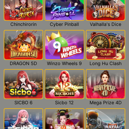
Chinchirorin
Cyber Pinball
Valhalla's Dice
DRAGON 5D
Winzo Wheels 9
Long Hu Clash
SICBO 6
Sicbo 12
Mega Prize 4D