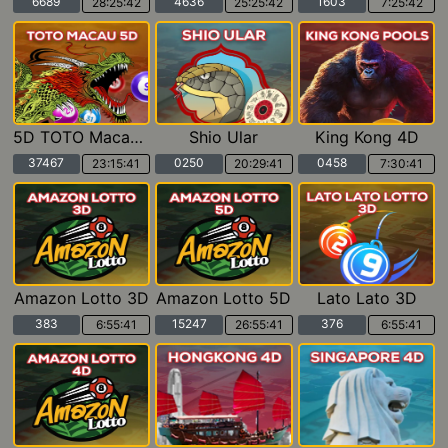
6689
4636
1603
28:25:41
25:25:41
7:25:41
5D TOTO Macau POOLS
Shio Ular
King Kong 4D
37467
0250
0458
23:15:41
20:29:41
7:30:41
Amazon Lotto 3D
Amazon Lotto 5D
Lato Lato 3D
383
15247
376
6:55:41
26:55:41
6:55:41