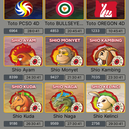
Toto PCSO 4D
Toto BULLSEYE 4D
Toto OREGON 4D
6964
4853
1233
28:0:40
20:45:40
10:45:40
Shio Ayam
Shio Monyet
Shio Kambing
8399
9427
7035
24:30:40
21:30:40
23:30:40
Shio Kuda
Shio Naga
Shio Kelinci
9186
9569
2756
26:30:40
27:30:40
29:30:40